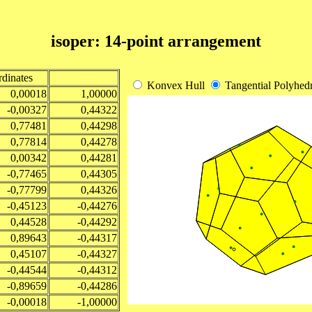
isoper: 14-point arrangement
dinates
Konvex Hull
Tangential Polyhed
0,00018
1,00000
-0,00327
0,44322
0,77481
0,44298
0,77814
0,44278
0,00342
0,44281
-0,77465
0,44305
-0,77799
0,44326
-0,45123
-0,44276
0,44528
-0,44292
0,89643
-0,44317
0,45107
-0,44327
-0,44544
-0,44312
-0,89659
-0,44286
-0,00018
-1,00000